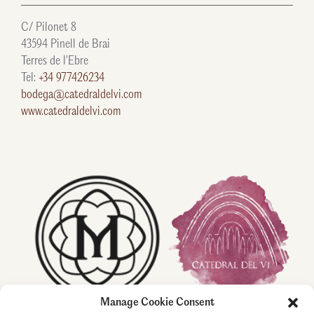
C/ Pilonet 8
43594 Pinell de Brai
Terres de l’Ebre
Tel:
+34 977426234
bodega@catedraldelvi.com
www.catedraldelvi.com
Manage Cookie Consent