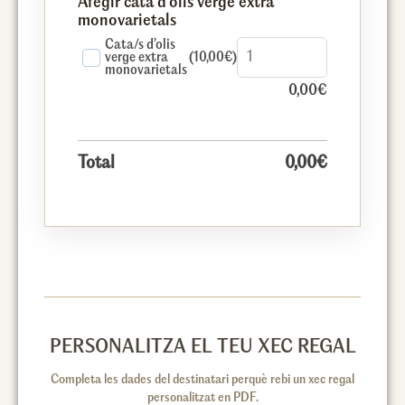
Afegir cata d’olis verge extra
monovarietals
Cata/s d’olis
verge extra
(10,00€)
monovarietals
0,00
€
Total
0,00
€