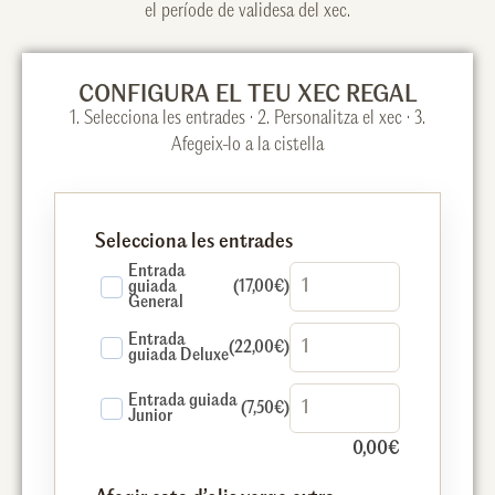
el període de validesa del xec.
CONFIGURA EL TEU XEC REGAL
1. Selecciona les entrades · 2. Personalitza el xec · 3.
Afegeix-lo a la cistella
Selecciona les entrades
Entrada
guiada
(17,00€)
General
Entrada
(22,00€)
guiada Deluxe
Entrada guiada
(7,50€)
Junior
0,00
€