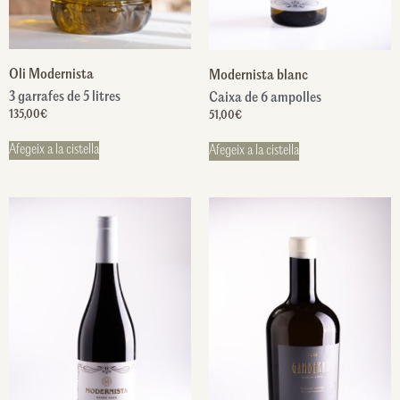
Oli Modernista
Modernista blanc
3 garrafes de 5 litres
Caixa de 6 ampolles
135,00
€
51,00
€
Afegeix a la cistella
Afegeix a la cistella