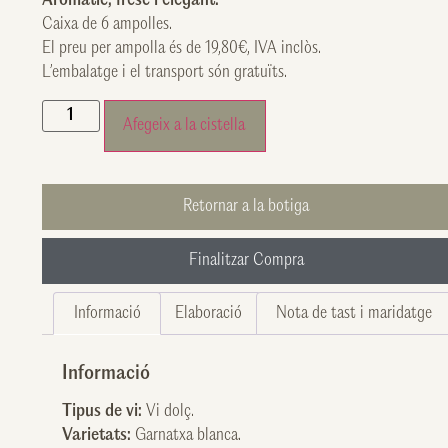
Aromàtic, fresc i elegant.
Caixa de 6 ampolles.
El preu per ampolla és de 19,80€, IVA inclòs.
L’embalatge i el transport són gratuïts.
Afegeix a la cistella
Retornar a la botiga
Finalitzar Compra
Informació
Elaboració
Nota de tast i maridatge
Informació
Tipus de vi:
Vi dolç.
Varietats:
Garnatxa blanca.