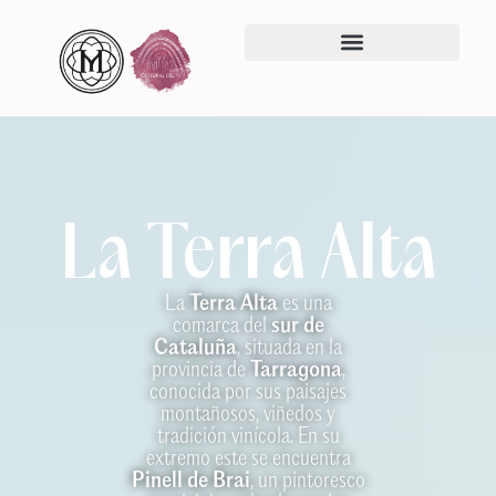
La Terra Alta
La
Terra Alta
es una
comarca del
sur de
Cataluña
, situada en la
provincia de
Tarragona
,
conocida por sus paisajes
montañosos, viñedos y
tradición vinícola. En su
extremo este se encuentra
Pinell de Brai
, un pintoresco