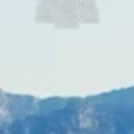
municipio rodeado por las
sierras de Vallplana, Pándols,
Cavalls y la Atalaya, con el río
Canaletes marcando el paisaje
al suroeste.